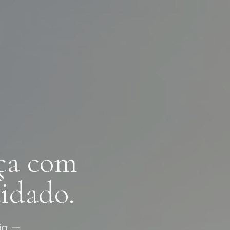
ça com
idado.
ia —