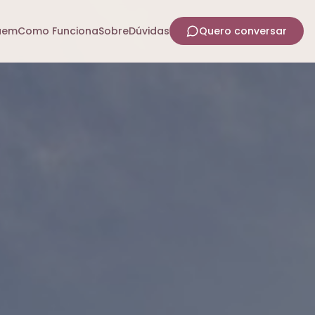
uem
Como Funciona
Sobre
Dúvidas
Quero conversar