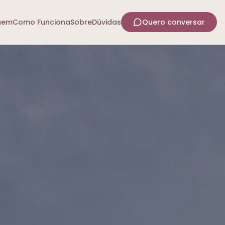
uem
Como Funciona
Sobre
Dúvidas
Quero conversar