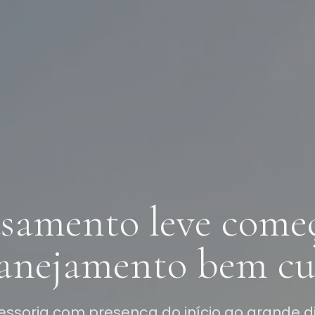
samento leve come
anejamento bem cu
essoria com presença do início ao grande d