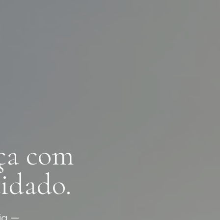
ça com
idado.
ia —