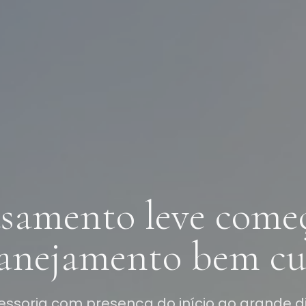
samento leve come
anejamento bem cu
essoria com presença do início ao grande d