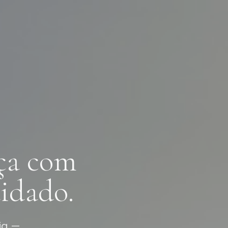
ça com
idado.
ia —