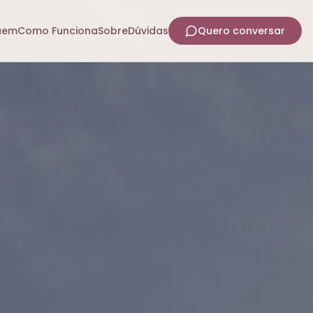
uem
Como Funciona
Sobre
Dúvidas
Quero conversar