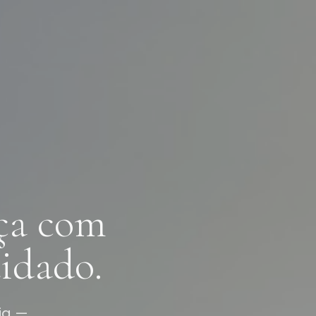
ça com
idado.
ia —