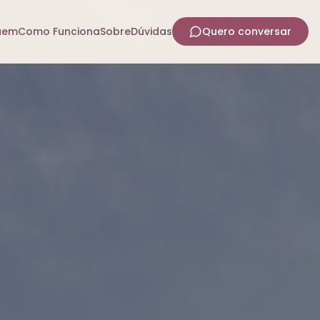
uem
Como Funciona
Sobre
Dúvidas
Quero conversar