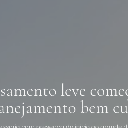
samento leve come
anejamento bem cu
essoria com presença do início ao grande d