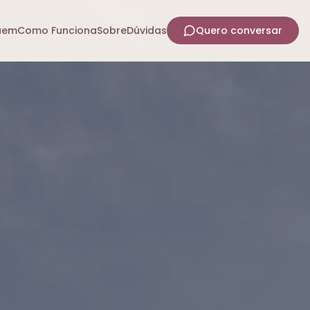
uem
Como Funciona
Sobre
Dúvidas
Quero conversar