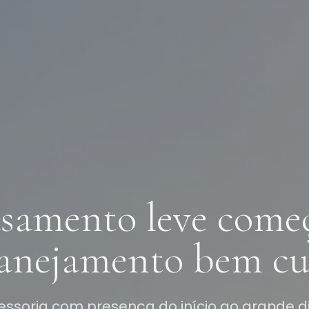
samento leve come
anejamento bem cu
essoria com presença do início ao grande d