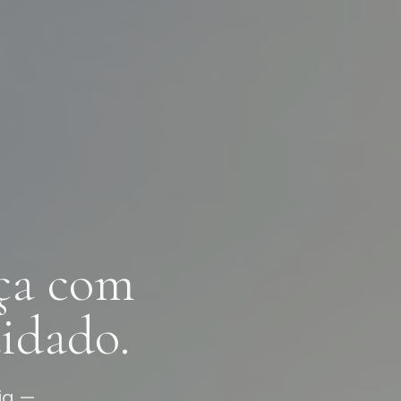
ça com
idado.
ia —