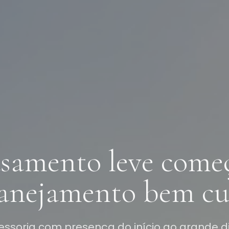
samento leve come
anejamento bem cu
essoria com presença do início ao grande d