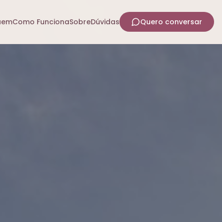
uem
Como Funciona
Sobre
Dúvidas
Quero conversar