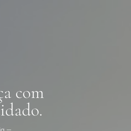
ça com
idado.
ia —