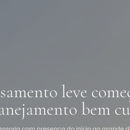
samento leve come
anejamento bem cu
essoria com presença do início ao grande d