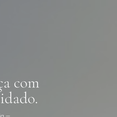
ça com
idado.
ia —