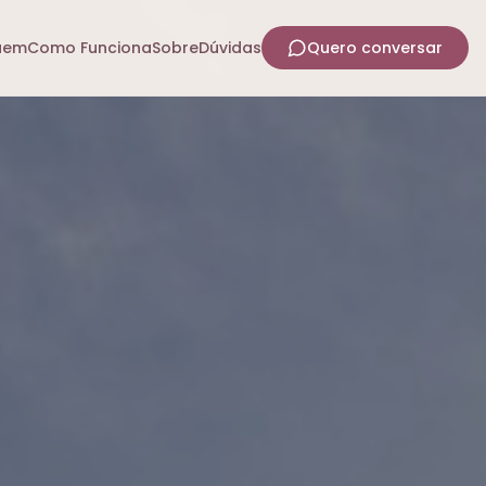
uem
Como Funciona
Sobre
Dúvidas
Quero conversar